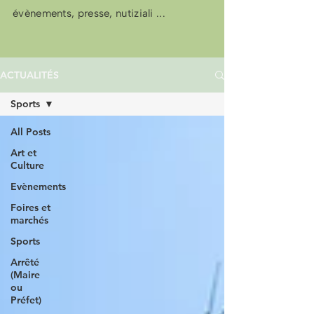
évènements, presse, nutiziali ...
ACTUALITÉS
Sports
All Posts
Art et
Culture
Evènements
Foires et
marchés
Sports
Arrêté
(Maire
ou
Préfet)