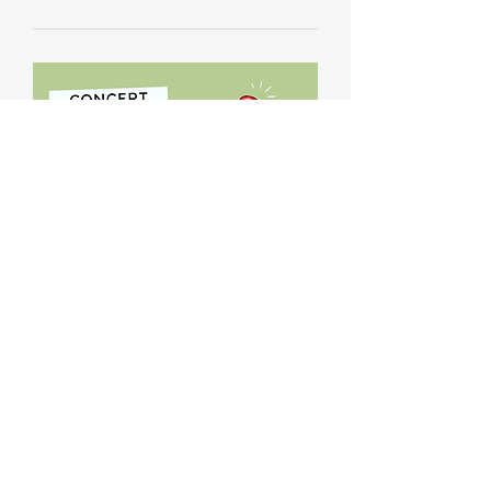
Détails
Concert de noël
dim. 21 déc.
Plus d'infos
Détails