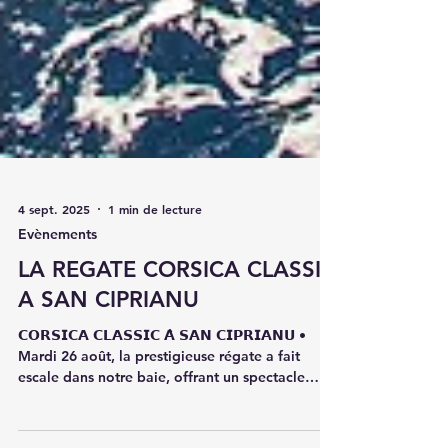
4 sept. 2025
1 min de lecture
Evènements
LA REGATE CORSICA CLASSIC
A SAN CIPRIANU
𝗖𝗢𝗥𝗦𝗜𝗖𝗔 𝗖𝗟𝗔𝗦𝗦𝗜𝗖 𝗔̀ 𝗦𝗔𝗡 𝗖𝗜𝗣𝗥𝗜𝗔𝗡𝗨 •
Mardi 26 août, la prestigieuse régate a fait
escale dans notre baie, offrant un spectacle
magnifique avec ses bateaux d’exception. Un