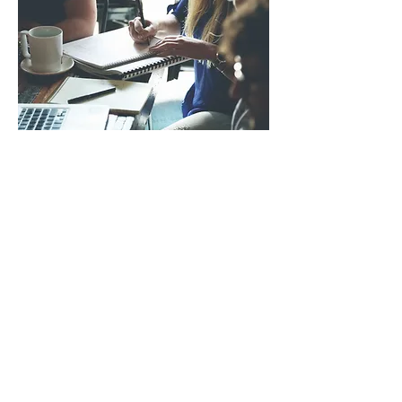
LES COMMISSIONS
ADRESSE
120 Stradonu di a Mirria
A crucci - 20137 Lecci