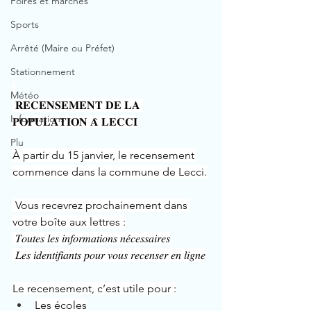
Foires et marchés
Sports
Arrêté (Maire ou Préfet)
Stationnement
Météo
𝐑𝐄𝐂𝐄𝐍𝐒𝐄𝐌𝐄𝐍𝐓 𝐃𝐄 𝐋𝐀 
Informations
𝐏𝐎𝐏𝐔𝐋𝐀𝐓𝐈𝐎𝐍 𝐀̀ 𝐋𝐄𝐂𝐂𝐈
Plu
À partir du 15 janvier, le recensement 
commence dans la commune de Lecci.
 Vous recevrez prochainement dans 
votre boîte aux lettres :
 𝑇𝑜𝑢𝑡𝑒𝑠 𝑙𝑒𝑠 𝑖𝑛𝑓𝑜𝑟𝑚𝑎𝑡𝑖𝑜𝑛𝑠 𝑛𝑒́𝑐𝑒𝑠𝑠𝑎𝑖𝑟𝑒𝑠
 𝐿𝑒𝑠 𝑖𝑑𝑒𝑛𝑡𝑖𝑓𝑖𝑎𝑛𝑡𝑠 𝑝𝑜𝑢𝑟 𝑣𝑜𝑢𝑠 𝑟𝑒𝑐𝑒𝑛𝑠𝑒𝑟 𝑒𝑛 𝑙𝑖𝑔𝑛𝑒
Le recensement, c’est utile pour :
Les écoles