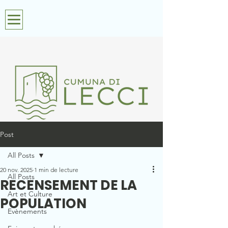
Post
All Posts
20 nov. 2025
1 min de lecture
All Posts
RECENSEMENT DE LA
Art et Culture
POPULATION
Evènements