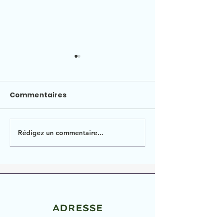
Commentaires
Rédigez un commentaire...
RENTREE DES C
Plan communal de
sauvegarde
ADRESSE