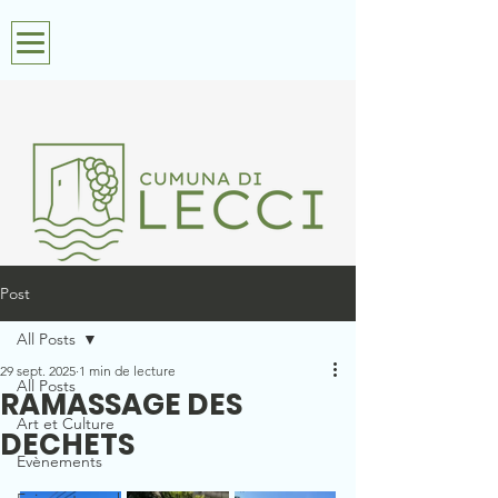
Post
All Posts
29 sept. 2025
1 min de lecture
All Posts
RAMASSAGE DES
Art et Culture
DECHETS
Evènements