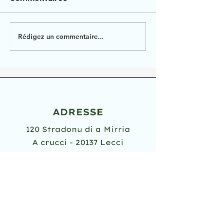
Rédigez un commentaire...
Retour en images :
17 JANVIER : 
Marché de Noel 2025
MAIRE
ADRESSE
120 Stradonu di a Mirria
A crucci - 20137 Lecci
TÉLÉPHONE
04 95 71 43 43