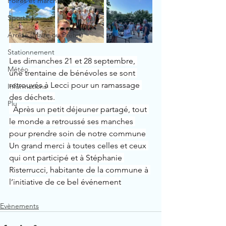
Foires et marchés
Sports
Arrêté (Maire ou Préfet)
Stationnement
Les dimanches 21 et 28 septembre, 
Météo
une trentaine de bénévoles se sont 
retrouvés à Lecci pour un ramassage 
Informations
des déchets.
Plu
  Après un petit déjeuner partagé, tout 
le monde a retroussé ses manches 
pour prendre soin de notre commune
Un grand merci à toutes celles et ceux 
qui ont participé et à Stéphanie 
Risterrucci, habitante de la commune à 
l’initiative de ce bel événement
Evènements