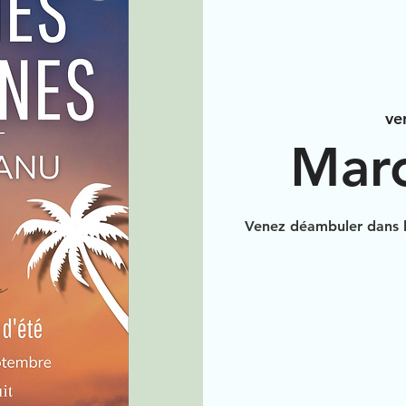
ven
Marc
Venez déambuler dans 