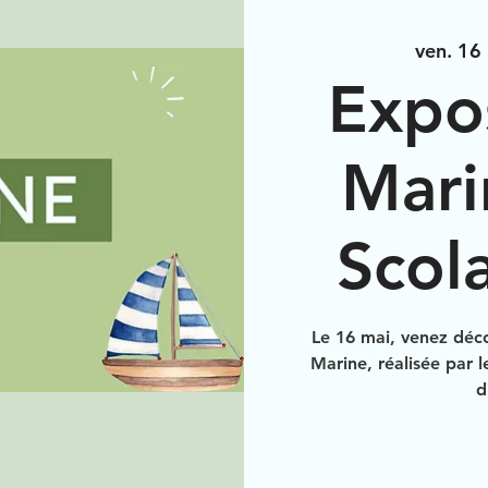
ven. 16
Expos
Mari
Scola
Le 16 mai, venez déco
Marine, réalisée par l
d