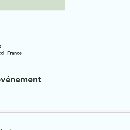
0
ci, France
 événement