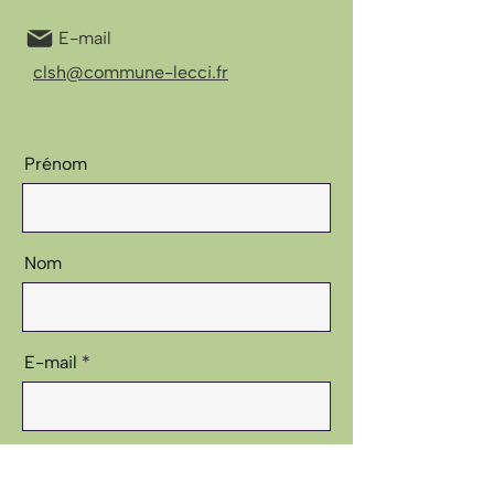
E-mail
clsh@commune-lecci.fr
Prénom
Nom
E-mail
Message